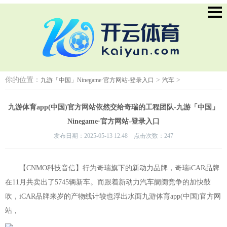
你的位置：
>
>
九游「中国」Ninegame·官方网站-登录入口
汽车
九游体育app(中国)官方网站依然交给奇瑞的工程团队-九游「中国」
Ninegame·官方网站-登录入口
发布日期：2025-05-13 12:48 点击次数：247
【CNMO科技音信】行为奇瑞旗下的新动力品牌，奇瑞iCAR品牌
在11月共卖出了5745辆新车。而跟着新动力汽车阛阓竞争的加快鼓
吹，iCAR品牌来岁的产物线计较也浮出水面九游体育app(中国)官方网
站，