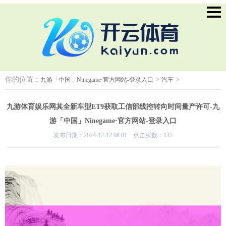
你的位置：
>
>
九游「中国」Ninegame·官方网站-登录入口
汽车
九游体育娱乐网其全新车型ET9获取工信部线控转向时间量产许可-九
游「中国」Ninegame·官方网站-登录入口
发布日期：2024-12-12 08:01 点击次数：135