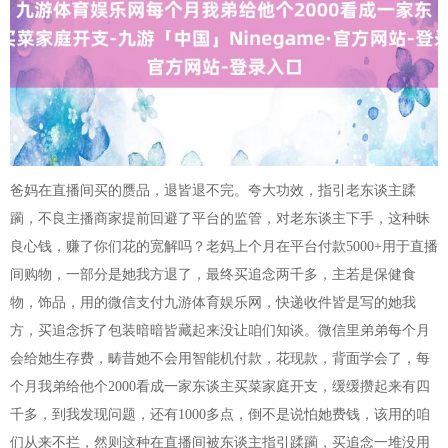
爸妈在直播间买的赝品，退皆退不完。夸大功效，指引老东谈主蹂
躏，不良主播商家提前回避了平台的监管，对老东谈主下手，这种昧
良心钱，赚了你们花的宽解吗？老妈上个月在平台付款5000+用于直播
间购物，一部分是她我方退了，最终买追念两千多，主若是保健食
物，饰品，用的微信支付九游体育娱乐网，快递收件皆是写的她我
方，买追念拆了包装暗暗皆藏起来没让咱们知谈。微信里弟弟每个月
会给她生存费，畴昔她不会用智能机付款，花现款，背面学会了，每
个月我弟给他个2000看成一家东谈主买菜家庭开支，缓缓攒起来有四
千多，到我发现问题，还有1000多点，倒不是说怕她费钱，该用的咱
们从来不拦，然则这种在直播间被东谈主指引蹂躏，买追念一堆没用